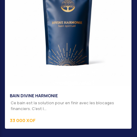
BAIN DIVINE ÉTOILE
n finir avec les blocages
Réputé pour ses surprenantes v
pouvoirs de Chance...
33 000 XOF