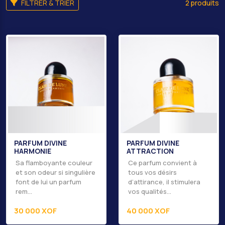
FILTRER & TRIER
2 produits
PARFUM DIVINE
PARFUM DIVINE
HARMONIE
ATTRACTION
Sa flamboyante couleur
Ce parfum convient à
et son odeur si singulière
tous vos désirs
font de lui un parfum
d’attirance, il stimulera
rem...
vos qualités...
30 000 XOF
40 000 XOF