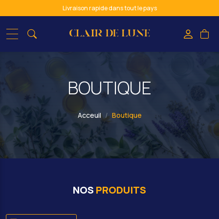
Livraison rapide dans tout le pays
Assistance personnalisée
Paiement sécurisé
spiritualité & bien-être : de l'ombre à la lumière
BOUTIQUE
Acceuil
Boutique
NOS
PRODUITS