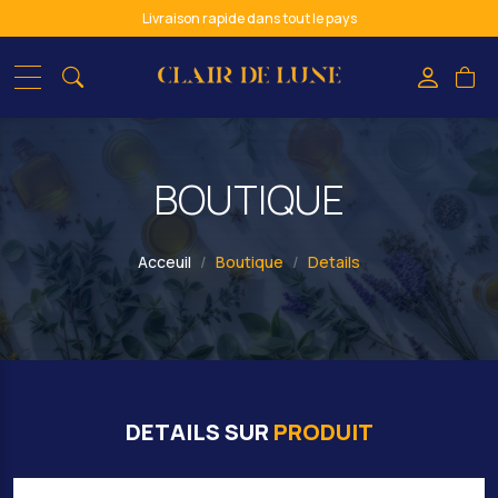
Assistance personnalisée
Paiement sécurisé
spiritualité & bien-être : de l'ombre à la lumière
BOUTIQUE
Acceuil
Boutique
Details
DETAILS SUR
PRODUIT