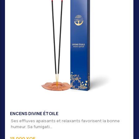
INE ÉTOILE
ENCENS DIVI
s apaisants et relaxants favorisent la bonne
Facteur d’asce
umigati...
booste votre at
F
15 000 XOF