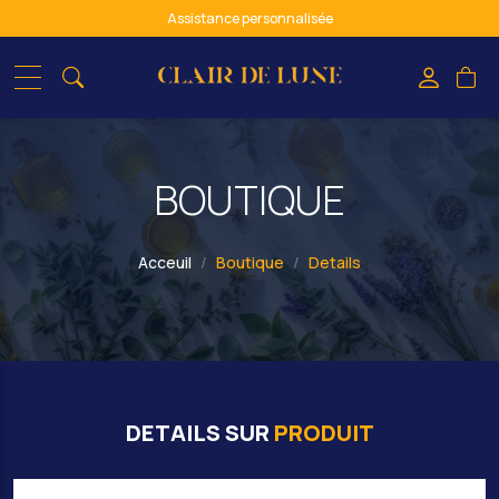
Assistance personnalisée
Paiement sécurisé
spiritualité & bien-être : de l'ombre à la lumière
BOUTIQUE
Acceuil
Boutique
Details
DETAILS SUR
PRODUIT