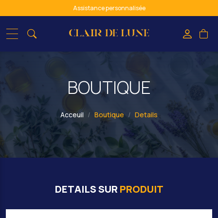
Assistance personnalisée
Paiement sécurisé
spiritualité & bien-être : de l'ombre à la lumière
BOUTIQUE
Acceuil
Boutique
Details
DETAILS SUR
PRODUIT