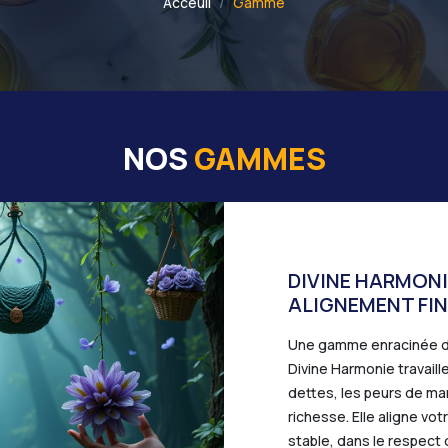
Acceuil
Gamme
NOS
GAMMES
DIVINE HARMONI
ALIGNEMENT FI
Une gamme enracinée dan
Divine Harmonie travaille
dettes, les peurs de man
richesse. Elle aligne vot
stable, dans le respect d