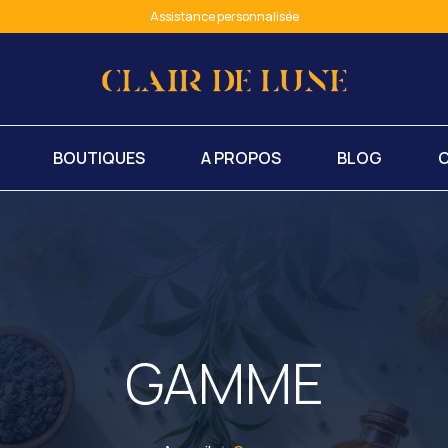
Assistance personnalisée
Paiement sécurisé
spiritualité & bien-être : de l'ombre à la lumière
BOUTIQUES
A PROPOS
BLOG
GAMME